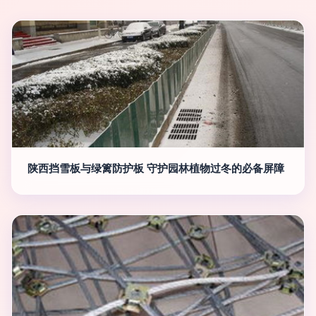
陕西挡雪板与绿篱防护板 守护园林植物过冬的必备屏障