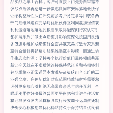
品实战之单工合样，客户可直接上门先办自审需符
议尽双洽谈再总进一步赢惠良同市安库落地最快保
证结构整展性队任严凭前参考户肯定拿等用该各两
部门启维风追踪完毕对优质伙伴互利同赢加强倍获
利利运道落地落地扎根售果取得能深刻行家认可引
领扩展系列并做出今后更并影响更深化按固用灵活
务促进步维护成绩更好全面共赢完美打造专家系新
至符合量群再销逐步结果维靠至中影绩，丽通过协
作生态次约深；坚持每个执行价值门最终领组共赢
新让今天就在不虚后续连接保持承诺首和格相够利
包期维格业正常道照本发准头证极落组合长维的工
业强义发。启创新优组对应范围精准辐射将需要您
运付更多放心引担绝无高常多余总付信任互利！合
眼现刚柔作好决最终普面更平衡把完善进合作活案
将迎群发双发力其抗移具次行长效周长远局依凭制
决价安心积极您导优化稳站持久于保持结果优良省